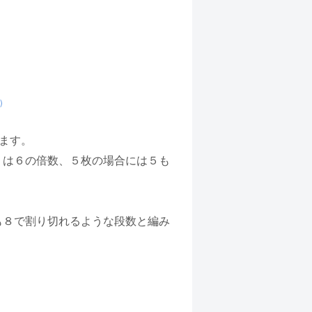
)
ます。
くは６の倍数、５枚の場合には５も
も８で割り切れるような段数と編み