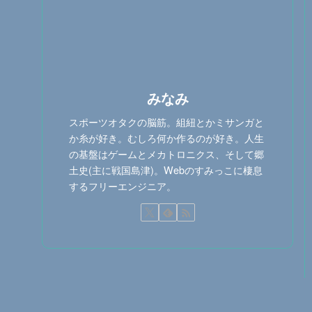
みなみ
スポーツオタクの脳筋。組紐とかミサンガと
か糸が好き。むしろ何か作るのが好き。人生
の基盤はゲームとメカトロニクス、そして郷
土史(主に戦国島津)。Webのすみっこに棲息
するフリーエンジニア。