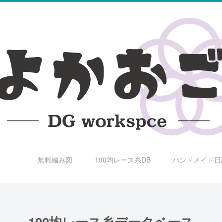
無料編み図
100均レース糸DB
ハンドメイド日
100均レース糸データベース