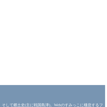
して郷土史(主に戦国島津)。Webのすみっこに棲息するフ