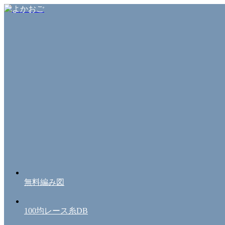
無料編み図
100均レース糸DB