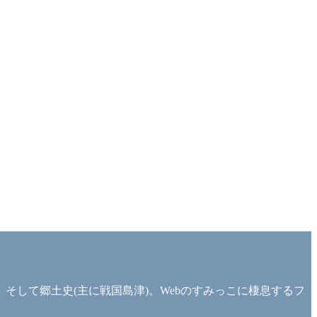
して郷土史(主に戦国島津)。Webのすみっこに棲息するフ