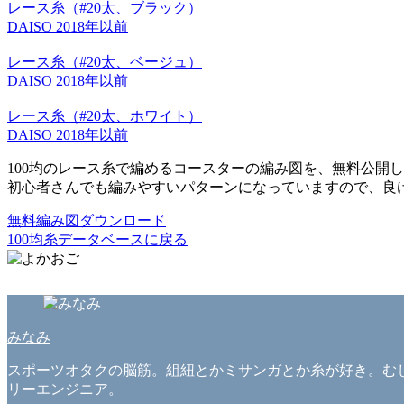
レース糸（#20太、ブラック）
DAISO
2018年以前
レース糸（#20太、ベージュ）
DAISO
2018年以前
レース糸（#20太、ホワイト）
DAISO
2018年以前
100均のレース糸で編めるコースターの編み図を、無料公開
初心者さんでも編みやすいパターンになっていますので、良
無料編み図ダウンロード
100均糸データベースに戻る
みなみ
スポーツオタクの脳筋。組紐とかミサンガとか糸が好き。むし
リーエンジニア。