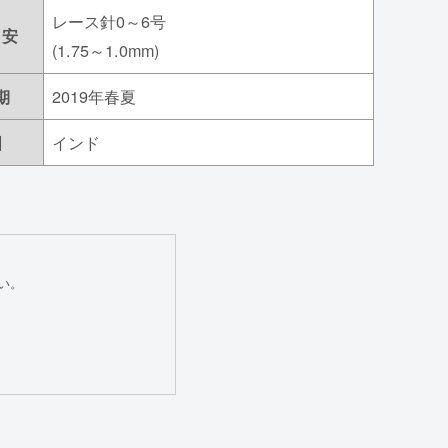
レース針0～6号
目安
(1.75～1.0mm)
2019年春夏
期
インド
国
い。