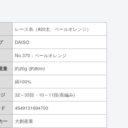
レース糸（#20太、ペールオレンジ）
DAISO
プ
No.370：ペールオレンジ
約20g (約80m)
重量
綿100%
32～33目・10～11段(長編み)
ージ
4549131694703
ード
大創産業
カー