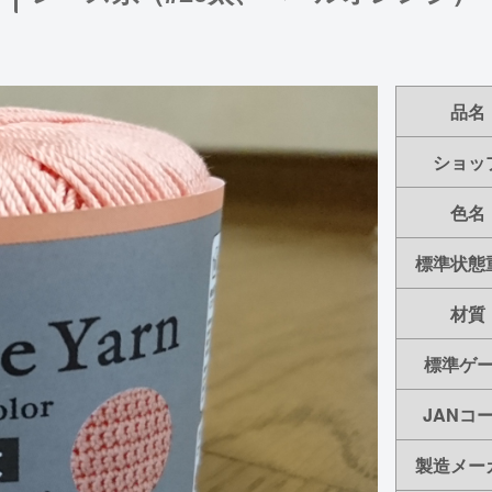
品名
ショッ
色名
標準状態
材質
標準ゲ
JANコ
製造メー