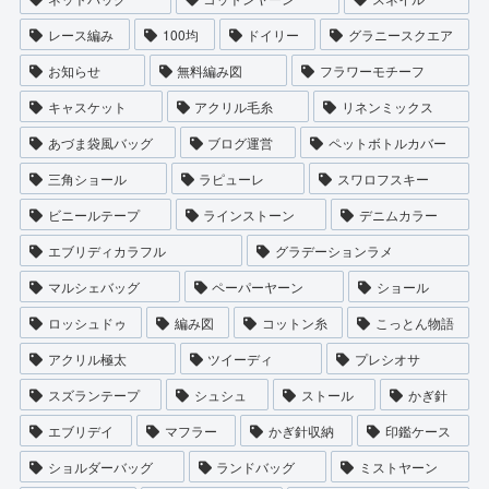
レース編み
100均
ドイリー
グラニースクエア
お知らせ
無料編み図
フラワーモチーフ
キャスケット
アクリル毛糸
リネンミックス
あづま袋風バッグ
ブログ運営
ペットボトルカバー
三角ショール
ラピューレ
スワロフスキー
ビニールテープ
ラインストーン
デニムカラー
エブリディカラフル
グラデーションラメ
マルシェバッグ
ペーパーヤーン
ショール
ロッシュドゥ
編み図
コットン糸
こっとん物語
アクリル極太
ツイーディ
プレシオサ
スズランテープ
シュシュ
ストール
かぎ針
エブリデイ
マフラー
かぎ針収納
印鑑ケース
ショルダーバッグ
ランドバッグ
ミストヤーン