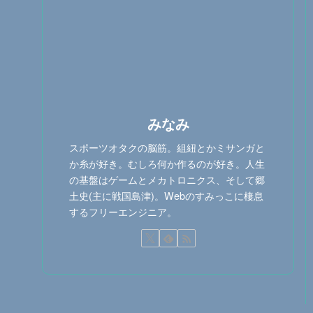
みなみ
スポーツオタクの脳筋。組紐とかミサンガと
か糸が好き。むしろ何か作るのが好き。人生
の基盤はゲームとメカトロニクス、そして郷
土史(主に戦国島津)。Webのすみっこに棲息
するフリーエンジニア。