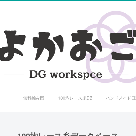
無料編み図
100均レース糸DB
ハンドメイド日
100均レース糸データベース