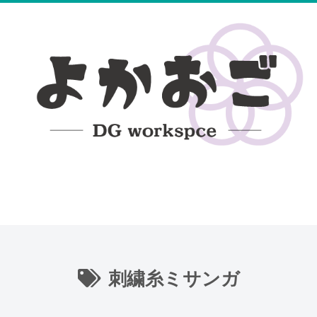
無料編み図
100均レース糸DB
ハンドメイド日記
刺繍糸ミサンガ