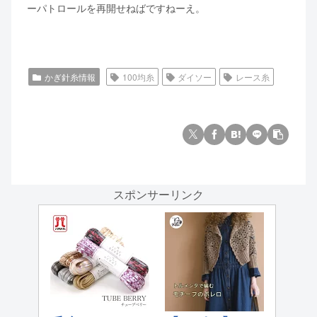
ーパトロールを再開せねばですねーえ。
かぎ針糸情報
100均糸
ダイソー
レース糸
スポンサーリンク