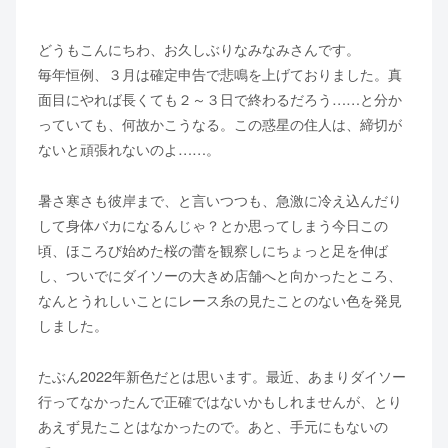
どうもこんにちわ、お久しぶりなみなみさんです。
毎年恒例、３月は確定申告で悲鳴を上げておりました。真
面目にやれば長くても２～３日で終わるだろう……と分か
っていても、何故かこうなる。この惑星の住人は、締切が
ないと頑張れないのよ……。
暑さ寒さも彼岸まで、と言いつつも、急激に冷え込んだり
して身体バカになるんじゃ？とか思ってしまう今日この
頃、ほころび始めた桜の蕾を観察しにちょっと足を伸ば
し、ついでにダイソーの大きめ店舗へと向かったところ、
なんとうれしいことにレース糸の見たことのない色を発見
しました。
たぶん2022年新色だとは思います。最近、あまりダイソー
行ってなかったんで正確ではないかもしれませんが、とり
あえず見たことはなかったので。あと、手元にもないの