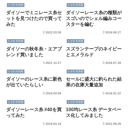
かぎ針糸情報
かぎ針糸情報
ダイソーでミニレース糸セ
ダイソーレース糸の種類が
ットを見つけたので買って
スゴいのでシェル編みコー
みた
スターを編む
2022.03.30
2019.06.27
かぎ針糸情報
かぎ針糸情報
ダイソーの秋冬糸・エアブ
スズランテープのネイビー
レンド買いました
とエメラルド
2021.10.27
2018.07.28
かぎ針糸情報
かぎ針糸情報
ダイソーのレース糸に新色
セールに盛大に釣られた結
が出ていたらしい
果の在庫大量追加
2019.04.06
2019.01.22
かぎ針糸情報
かぎ針糸情報
ダイソーレース糸 #40を買
100均レース糸 データベー
ってみた
ス化してみました
2019.04.16
2021.08.28