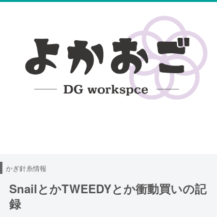
無料編み図
100均レース糸DB
ハンドメイド日記
かぎ針糸情報
SnailとかTWEEDYとか衝動買いの記
録