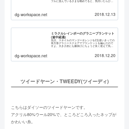
フルに並んでいるさまを眺めてると、気付いたらひと
つふたつ手に取ってしまっているのですよね……。無
意識の衝動買いってこわい。段染め糸C...
2018.12.13
dg-workspace.net
ミラクルレインボーのグラニーブランケット
(途中経過)
先日、スネイルのマンゴーオレンジを2玉使いきっての
長方形グラニースクエアでブランケットを編んだので
すよ。大きさ的にも膝掛けにちょうど良く使えて気に
入ったのですが……すっかりリビング用にされてしま
いました。母が気に入ってしまったんですねぇ。そ...
2018.12.20
dg-workspace.net
ツイードヤーン・TWEEDY(ツイーディ)
こちらはダイソーのツイードヤーンです。
アクリル80%ウール20%で、ところどころ入ったネップが
かわいい糸。