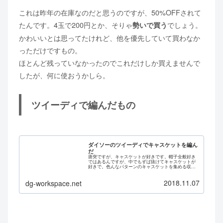
これは昨年の在庫なのだと思うのですが、50%OFFされて
たんです。4玉で200円とか、そりゃ
でしょう。
勢いで買う
かわいいとは思ってたけれど、他を優先していて買わなか
っただけですもの。
ほとんど残っていなかったのでこれだけしか買えませんで
したが、何に使おうかしら。
ツイーディで編んだもの
ダイソーのツイーディでキャスケットを編ん
だ
唐突ですが、キャスケットが好きです。帽子全般好き
ではあるんですが、中でもずば抜けてキャスケットが
好きで。色んなパターンのキャスケットを集める収集
癖もあるのですが、もういっそ自分で作ってみたいと
思い始めました。検索したら、キャスケットって結構...
2018.11.07
dg-workspace.net