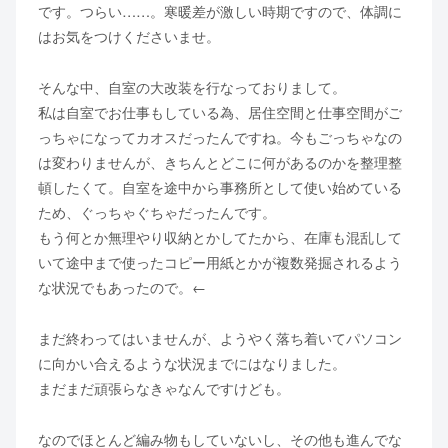
です。つらい……。寒暖差が激しい時期ですので、体調に
はお気をつけくださいませ。
そんな中、自室の大改装を行なっておりまして。
私は自室でお仕事もしている為、居住空間と仕事空間がご
っちゃになってカオスだったんですね。今もごっちゃなの
は変わりませんが、きちんとどこに何があるのかを整理整
頓したくて。自室を途中から事務所として使い始めている
ため、ぐっちゃぐちゃだったんです。
もう何とか無理やり収納とかしてたから、在庫も混乱して
いて途中まで使ったコピー用紙とかが複数発掘されるよう
な状況でもあったので。←
まだ終わってはいませんが、ようやく落ち着いてパソコン
に向かい合えるような状況までにはなりました。
まだまだ頑張らなきゃなんですけども。
なのでほとんど編み物もしていないし、その他も進んでな