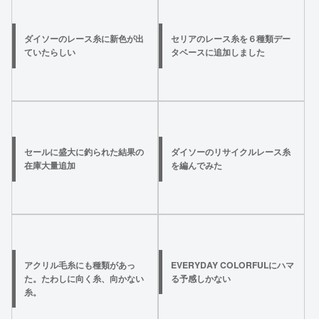
ダイソーのレース糸に新色が出
セリアのレース糸を６種類デー
ていたらしい
タベースに追加しました
セールに盛大に釣られた結果の
ダイソーのリサイクルレース糸
在庫大量追加
を編んでみた
アクリル毛糸にも種類があっ
EVERYDAY COLORFULにハマ
た。たわしに向く糸、向かない
る予感しかない
糸。