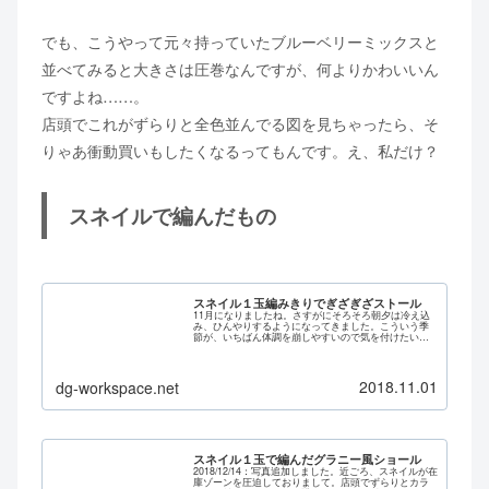
でも、こうやって元々持っていたブルーベリーミックスと
並べてみると大きさは圧巻なんですが、何よりかわいいん
ですよね……。
店頭でこれがずらりと全色並んでる図を見ちゃったら、そ
りゃあ衝動買いもしたくなるってもんです。え、私だけ？
スネイルで編んだもの
スネイル１玉編みきりでぎざぎざストール
11月になりましたね。さすがにそろそろ朝夕は冷え込
み、ひんやりするようになってきました。こういう季
節が、いちばん体調を崩しやすいので気を付けたいと
ころです。そんな季節だからこそ、みなさん編み物が
はかどるんじゃないんでしょうか？私も、よし編も...
2018.11.01
dg-workspace.net
スネイル１玉で編んだグラニー風ショール
2018/12/14：写真追加しました。近ごろ、スネイルが在
庫ゾーンを圧迫しておりまして。店頭でずらりとカラ