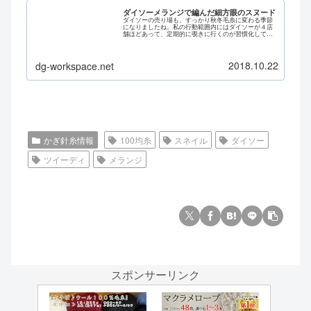
ダイソーメランジで編んだ細方眼のスヌード
ダイソーの売り場も、すっかり秋冬毛糸に変わる季節
になりましたね。私の行動範囲内にはダイソーが４店
舗ほどあって、定期的に覗きに行くのが習慣化してい
るのですが、やはり今年も人気なのがメランジなよう
で……。昨年も確か、売り切れ続出していましたもん...
2018.10.22
dg-workspace.net
かぎ針糸情報
100均糸
スネイル
ダイソー
ツイーディ
メランジ
スポンサーリンク