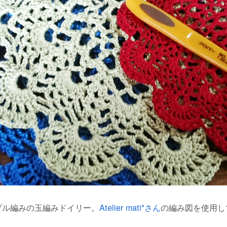
プル編みの玉編みドイリー。
Atelier mati*さん
の編み図を使用し