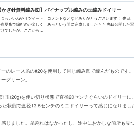
【かぎ針無料編み図】パイナップル編みの玉編みドイリー
いつもいいねやリツイート、コメントなどなどありがとうございます！ 先日
の春夏糸で編むのが楽しく、あっという間に完成しました＾＾ 先日公開した
だけでしたが、ここから…
ーのレース糸の#20を使用して同じ編み図で編んだものです。
キーグリーン。
ぼ1玉(20g)を使い切り状態で直径20センチぐらいのドイリーに
った状態で直径13.5センチのミニドイリーって感じになりまし
と感じました。糸割れはなかったし、途中におかしな箇所も見