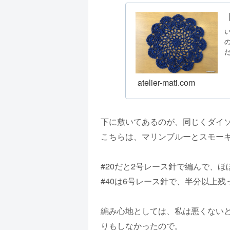
atelier-mati.com
下に敷いてあるのが、同じくダイソ
こちらは、マリンブルーとスモー
#20だと2号レース針で編んで、ほ
#40は6号レース針で、半分以上残
編み心地としては、私は悪くない
りもしなかったので。