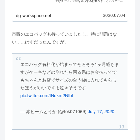
要なまでにレジ袋を要求するお客さま」というケース
が多々あったことをレジ打ちバイト時に痛感しまし
て、それらを必要最低限しか使用しない、もしく...
2020.07.04
dg-workspace.net
市販のエコバッグも持っていましたし、特に問題はな
い……はずだったんですが。
エコバッグ有料化が始まってそろそろ1ヶ月経ちま
すがケーキなどの崩れたら困る系はお金払ってで
もちゃんとお店でサイズの合う袋に入れてもらっ
たほうがいいですよ泣きそうです
pic.twitter.com/tNukm2NIbI
— 赤ビームとうか (@tok071069)
July 17, 2020