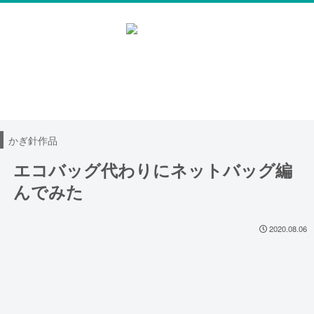
無料編み図
100均レース糸DB
ハンドメイド日記
かぎ針作品
エコバッグ代わりにネットバッグ編
んでみた
2020.08.06