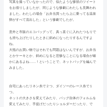
写真を撮っていなかったので、似たような惨状のツイート
をお借りしましたが、同じような惨劇にわたしも見舞われ
ました。わたしの場合「お弁当買ったら上に乗ってる温泉
卵がすべて流出した」という惨劇でしたが。
意外と市販のエコバッグって、真っ直ぐに入れたつもりで
も持ち上げたりしたときに斜めになったりするんですよ
ね。
大抵のお買い物ではそれでも問題はないんですが、お弁当
とかケーキとか、斜めになると悲惨なことになる場合が確
かにあるよね……！ということで、ネットバッグを編んで
みました。
自宅にあったリネン糸で２つ、ダイソーのレース糸で１
つ。
ネットの大きさを変えてみたり、バッグ自体のフォルムを
変えてみたり、手提げだったりショルダーだったり、で