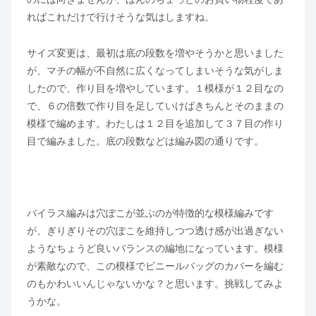
ればこれだけで行けそうな気はしますね。
サイズ変更は、最初は底の段数を増やそうかと思いました
が、マチの幅が不自然に広くなってしまいそうな気がしま
したので、作り目を増やしています。１模様が１２目なの
で、６の倍数で作り目を足していけばきちんとそのままの
模様で編めます。わたしは１２目を追加して３７目の作り
目で編みました。底の段数などは編み図の通りです。
バイラス編みは穴ぽこが並ぶのが特徴的な模様編みです
が、ぎりぎりその穴ぽこを維持しつつ透け感が出過ぎない
ようなちょうど良いバランスの編地になっています。模様
が素敵なので、この模様でビニールバッグのカバーを編む
のもかわいいんじゃないかな？と思います。挑戦してみよ
うかな。