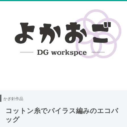
無料編み図
100均レース糸DB
ハンドメイド日記
かぎ針作品
コットン糸でバイラス編みのエコバ
ッグ