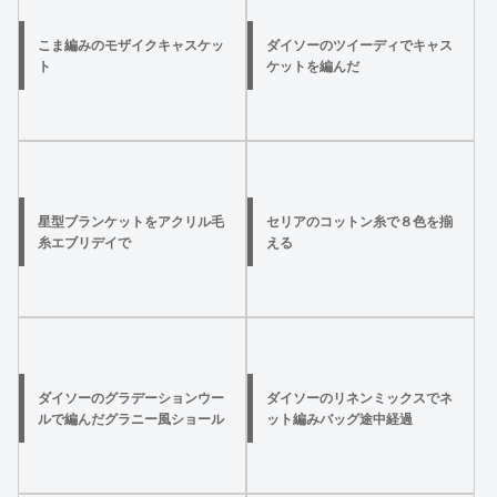
こま編みのモザイクキャスケッ
ダイソーのツイーディでキャス
ト
ケットを編んだ
星型ブランケットをアクリル毛
セリアのコットン糸で８色を揃
糸エブリデイで
える
ダイソーのグラデーションウー
ダイソーのリネンミックスでネ
ルで編んだグラニー風ショール
ット編みバッグ途中経過