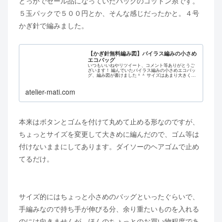
どっかでセール品になっていたパックのコットン糸です。
５玉パックで５００円とか、そんな感じだったかと。４号
かぎ針で編みました。
【かぎ針無料編み図】バイラス編みの小さめ
エコバッグ
いつもいいねやリツイート、コメント等ありがとうご
ざいます！ 編んでいたバイラス編みの小さめエコバッ
グ、編み図が書けました＾＾ サイズはあまり大きくな
く、幅が約23.5cmで高さが持ち手を含まない状態で
20cmぐらい。 コンビニや百均…
atelier-mati.com
本来はボタンとゴムを付けて丸めて止める形なのですが、
ちょっとサイズを変更して大きめに編んだので、ゴム等は
付けないままにしてあります。ダイソーのヘアゴムで止め
てるだけ。
サイズ的にはちょっと小さめのバッグといったぐらいで、
手編みなので持ち手が伸びる分、余り重たいものを入れる
のには向きませんが、ほんのちょっとのお買い物程度であ