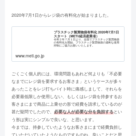
2020年7月1日からレジ袋の有料化が始まりました。
プラスチック製買物袋有料化 2020年7月1日
スタート（METI/経済産業省）
令和２年７月１日より、全国でプラスチック製買物袋
の有料化を開始。プラスチック製買物袋の過剰な使用
抑制にご協力お願いいたします。
www.meti.go.jp
ごくごく個人的には、環境問題もあれど何よりも「不必要
なまでにレジ袋を要求するお客さま」というケースが多々
あったことをレジ打ちバイト時に痛感しまして、それらを
必要最低限しか使用しない、もしくはレジ袋を持参するお
客さまにまで商品に上乗せの形で経費を請求しているのが
甚だ疑問でしたので、
とい
必要な人が必要な分を負担する
う形は実にシンプルで良いな、と思います。
今までは、持参していたようなお客さまにまで経費負担し
ていただいていたようなものですものね。良いことだと思