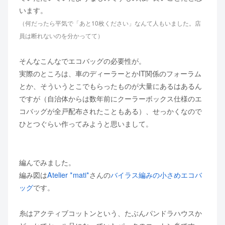
います。
（何だったら平気で「あと10枚ください」なんて人もいました。店
員は断れないのを分かってて）
そんなこんなでエコバッグの必要性が。
実際のところは、車のディーラーとかIT関係のフォーラム
とか、そういうとこでもらったものが大量にあるはあるん
ですが（自治体からは数年前にクーラーボックス仕様のエ
コバッグが全戸配布されたこともある）、せっかくなので
ひとつぐらい作ってみようと思いまして。
編んでみました。
編み図は
Atelier *mati*
さんの
バイラス編みの小さめエコバ
ッグ
です。
糸はアクティブコットンという、たぶんパンドラハウスか