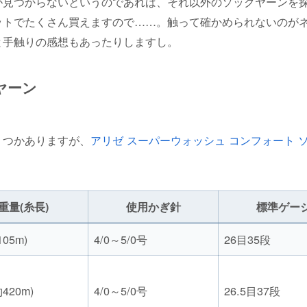
が見つからないというのであれば、それ以外のソックヤーンを
ットでたくさん買えますので……。触って確かめられないのが
と手触りの感想もあったりしますし。
ヤーン
くつかありますが、
アリゼ スーパーウォッシュ コンフォート 
重量(糸長)
使用かぎ針
標準ゲー
105m)
4/0～5/0号
26目35段
約420m)
4/0～5/0号
26.5目37段