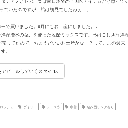
ンタンアメと並ぶ、実は南日本発の全国区アイテムだと思って
知っていたのですが、飴は初見でしたねぇ…。
パーで買いました。8月にもお土産にしました。←
海洋深層水の塩、を使った塩飴ミックスです。私はこしき海洋
のが売ってたので、ちょうどいいお土産かなー？って。この週末
です。
をアピールしていくスタイル。
ロッシェ
ダイソー
レース糸
巾着
編み図リンク有り