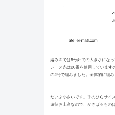
atelier-mati.com
編み図では5号針での大きさにな
レース糸は20番を使用しています
の2号で編みました。全体的に編
だいぶ小さいです。手のひらサイ
遠征お土産なので、かさばるもの