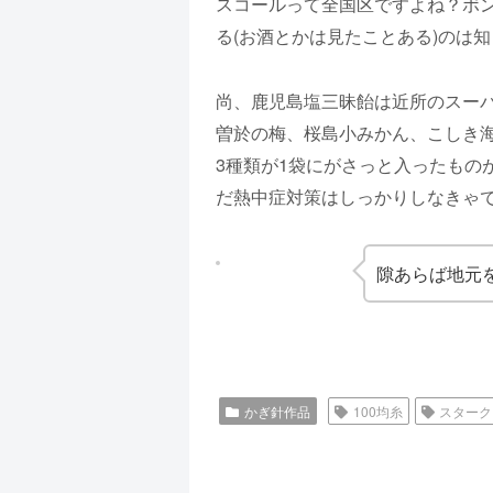
スコールって全国区ですよね？ボ
る(お酒とかは見たことある)のは
尚、鹿児島塩三昧飴は近所のスー
曽於の梅、桜島小みかん、こしき
3種類が1袋にがさっと入ったも
だ熱中症対策はしっかりしなきゃ
隙あらば地元
かぎ針作品
100均糸
スターク