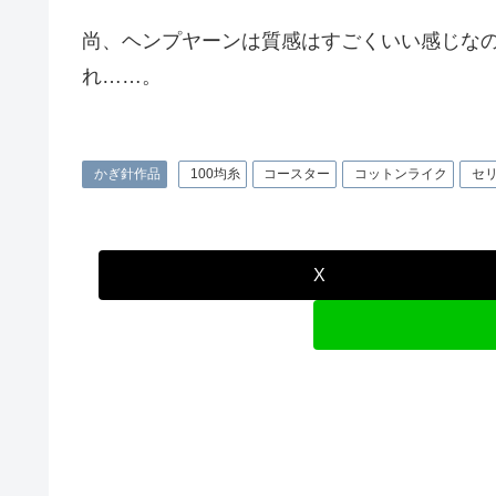
尚、ヘンプヤーンは質感はすごくいい感じな
れ……。
かぎ針作品
100均糸
コースター
コットンライク
セ
X